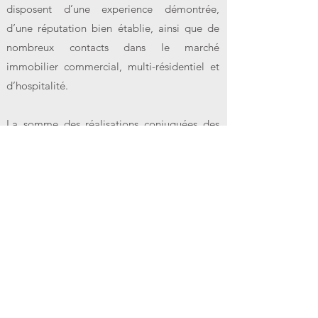
disposent d’une experience démontrée,
d’une réputation bien établie, ainsi que de
nombreux contacts dans le marché
immobilier commercial, multi-résidentiel et
d’hospitalité.
La somme des réalisations conjuguées des
membres du comité de placement chez
BLUCAP a permis de mener avec succès
plusieurs Milliard en transactions
immobilières multi-sectorielles directes et
indirectes, y compris mais sans ce limiter à:
Sofitel, Starwood Hotel Group, Sentry Group
USA, Woodbridge Estates, BPR Engineering,
Hospital General Juif de Montréal, SAQ et le
Groupe Saputo parmi tant d’autres, et ont
individuellement gagné la confiance et le